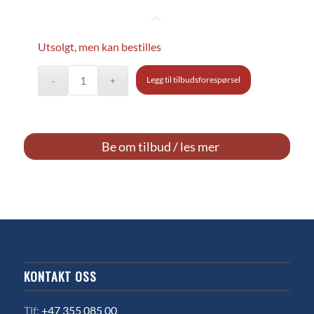
Utsolgt, men kan bestilles
Legg til tilbudsforespørsel
Be om tilbud / les mer
KONTAKT OSS
Tlf:
+47 355 085 00