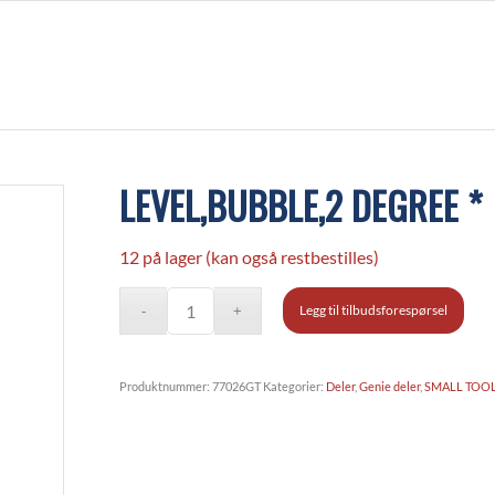
LEVEL,BUBBLE,2 DEGREE *
12 på lager (kan også restbestilles)
Legg til tilbudsforespørsel
Produktnummer:
77026GT
Kategorier:
Deler
,
Genie deler
,
SMALL TOO