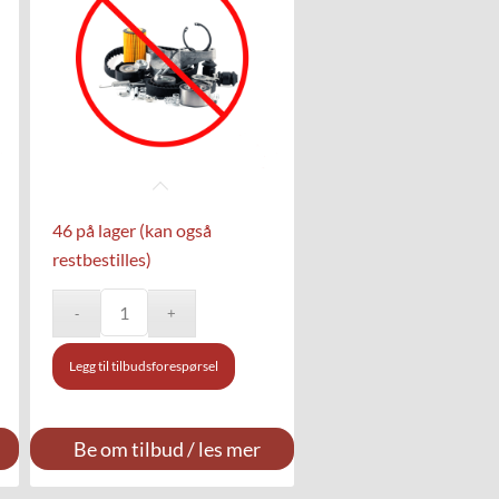
46 på lager (kan også
restbestilles)
Legg til tilbudsforespørsel
Be om tilbud / les mer