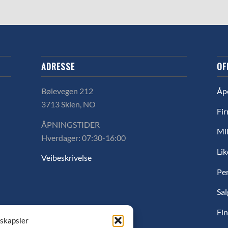
ADRESSE
OF
Bølevegen 212
Åp
3713 Skien, NO
Fir
ÅPNINGSTIDER
Mil
Hverdager: 07:30-16:00
Lik
Veibeskrivelse
Pe
Sal
Fin
nskapsler