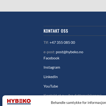
KONTAKT OSS
Tlf:
+47 355 085 00
e-post:
post@hybeko.no
Facebook
Instagram
LinkedIn
YouTube
Kontakt et av våre datterselskaper i
Sverige, Danmark eller Finland ved å
Behandle samtykke for informasjo