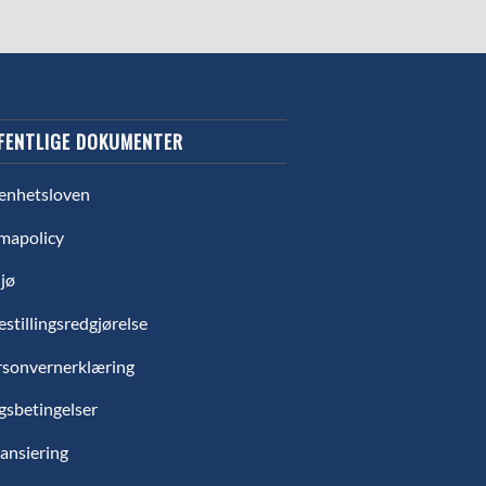
FENTLIGE DOKUMENTER
enhetsloven
mapolicy
jø
estillingsredgjørelse
rsonvernerklæring
gsbetingelser
ansiering