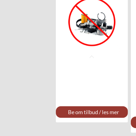
Be om tilbud / les mer