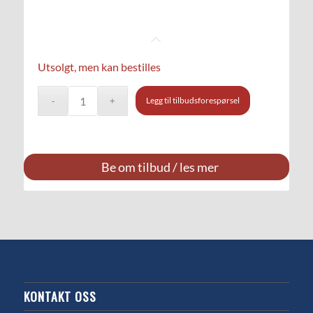
Utsolgt, men kan bestilles
Legg til tilbudsforespørsel
Be om tilbud / les mer
KONTAKT OSS