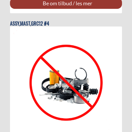
Be om tilbud / les mer
ASSY,MAST,GRC12 #4