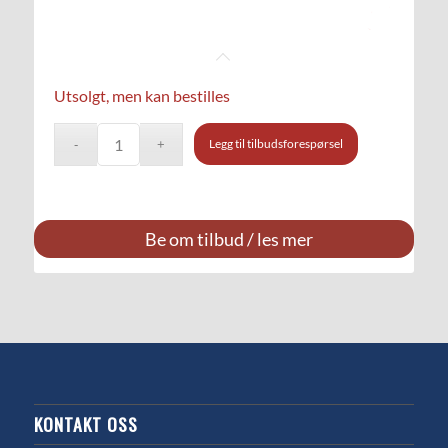
Utsolgt, men kan bestilles
Legg til tilbudsforespørsel
Be om tilbud / les mer
KONTAKT OSS