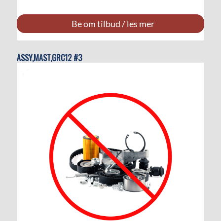
Be om tilbud / les mer
ASSY,MAST,GRC12 #3