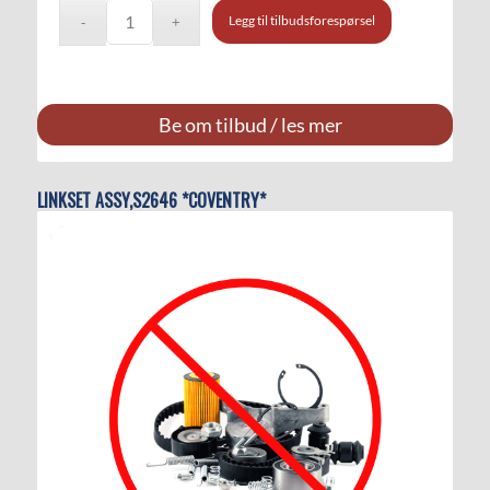
Legg til tilbudsforespørsel
Be om tilbud / les mer
LINKSET ASSY,S2646 *COVENTRY*