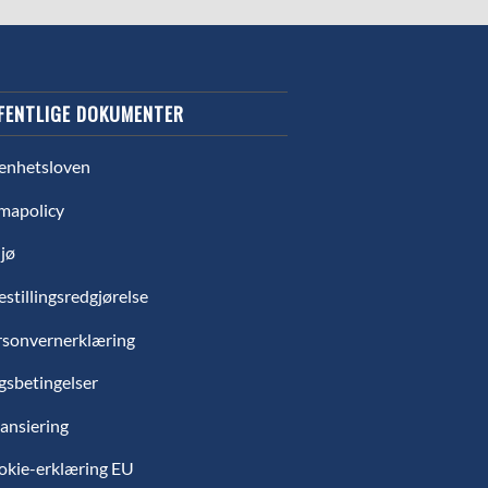
FENTLIGE DOKUMENTER
enhetsloven
mapolicy
jø
estillingsredgjørelse
rsonvernerklæring
gsbetingelser
ansiering
okie-erklæring EU