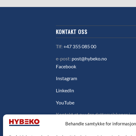
KONTAKT OSS
Tlf:
+47 355 085 00
e-post:
post@hybeko.no
Facebook
Instagram
LinkedIn
YouTube
Kontakt et av våre datterselskaper i
Sverige, Danmark eller Finland ved å
Behandle samtykke for informasjo
klikke på flagget under.