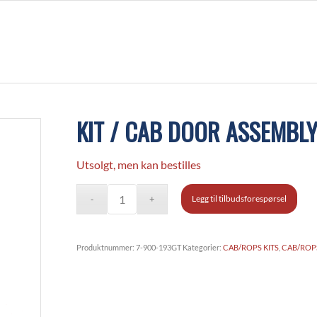
KIT / CAB DOOR ASSEMBL
Utsolgt, men kan bestilles
Legg til tilbudsforespørsel
Produktnummer:
7-900-193GT
Kategorier:
CAB/ROPS KITS
,
CAB/ROPS