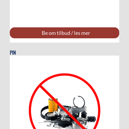
Be om tilbud / les mer
PIN