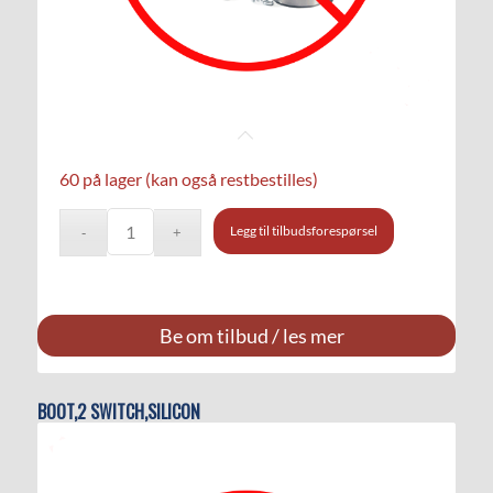
60 på lager (kan også restbestilles)
Legg til tilbudsforespørsel
Be om tilbud / les mer
BOOT,2 SWITCH,SILICON