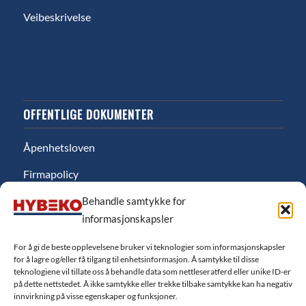
Veibeskrivelse
OFFENTLIGE DOKUMENTER
Åpenhetsloven
Firmapolicy
Miljø
Behandle samtykke for
informasjonskapsler
Likestillingsredgjørelse
For å gi de beste opplevelsene bruker vi teknologier som informasjonskapsler
Personvernerklæring
for å lagre og/eller få tilgang til enhetsinformasjon. Å samtykke til disse
teknologiene vil tillate oss å behandle data som nettleseratferd eller unike ID-er
Salgsbetingelser
på dette nettstedet. Å ikke samtykke eller trekke tilbake samtykke kan ha negativ
innvirkning på visse egenskaper og funksjoner.