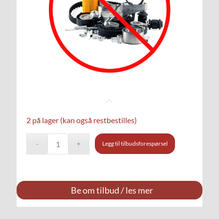
2 på lager (kan også restbestilles)
Legg til tilbudsforespørsel
Be om tilbud / les mer