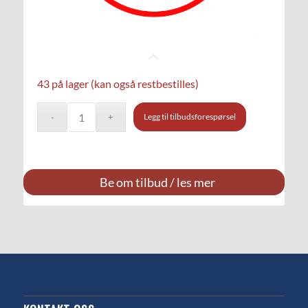
43 på lager (kan også restbestilles)
Legg til tilbudsforespørsel
Be om tilbud / les mer