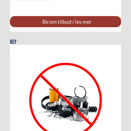
Be om tilbud / les mer
KEY