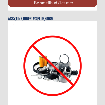
Be om tilbud / les mer
ASSY,LINK,INNER #3,BLUE,4069