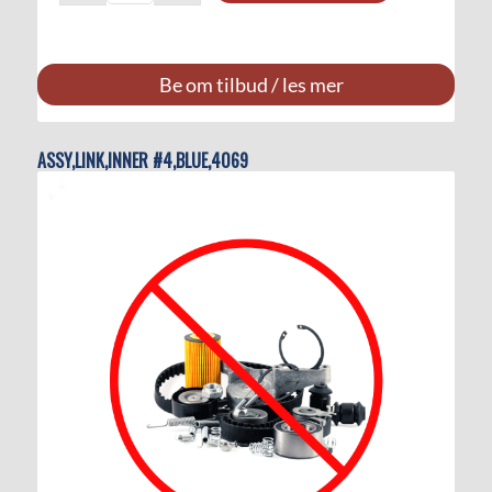
Be om tilbud / les mer
ASSY,LINK,INNER #4,BLUE,4069