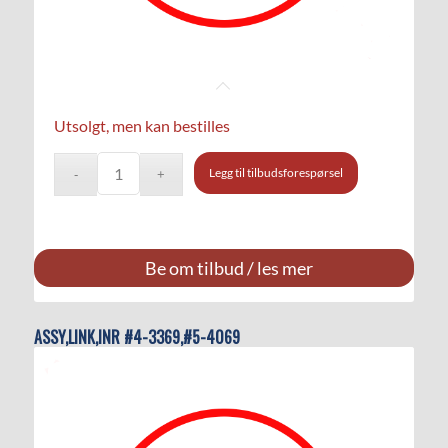
Utsolgt, men kan bestilles
Legg til tilbudsforespørsel
Be om tilbud / les mer
ASSY,LINK,INR #4-3369,#5-4069