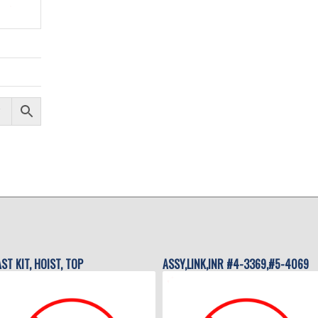
ST KIT, HOIST, TOP
ASSY,LINK,INR #4-3369,#5-4069