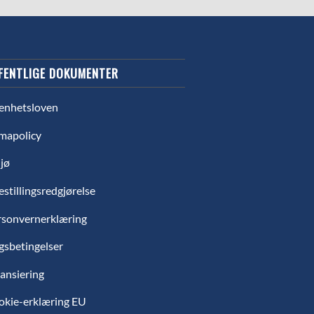
FENTLIGE DOKUMENTER
enhetsloven
mapolicy
jø
estillingsredgjørelse
rsonvernerklæring
gsbetingelser
ansiering
okie-erklæring EU