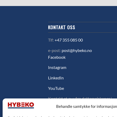
KONTAKT OSS
Tlf:
+47 355 085 00
e-post:
post@hybeko.no
Facebook
Instagram
LinkedIn
YouTube
Kontakt et av våre datterselskaper i
Sverige, Danmark eller Finland ved å
Behandle samtykke for informasjo
klikke på flagget under.