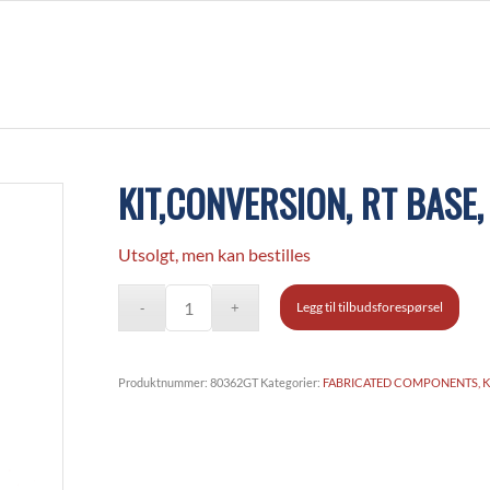
KIT,CONVERSION, RT BASE
Utsolgt, men kan bestilles
Legg til tilbudsforespørsel
Produktnummer:
80362GT
Kategorier:
FABRICATED COMPONENTS, K