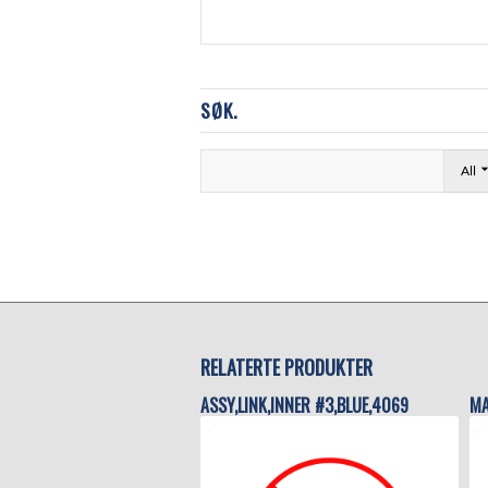
SØK.
All
RELATERTE PRODUKTER
ASSY,LINK,INNER #3,BLUE,4069
MA