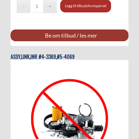
Legg til tilbudsforespørsel
Be om tilbud / les mer
ASSY,LINK,INR #4-3369,#5-4069