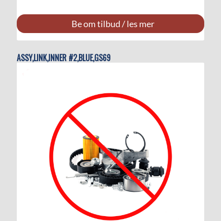
Be om tilbud / les mer
ASSY,LINK,INNER #2,BLUE,GS69