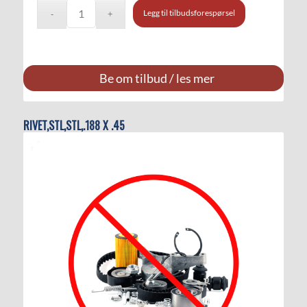
Legg til tilbudsforespørsel
Be om tilbud / les mer
RIVET,STL,STL,.188 X .45