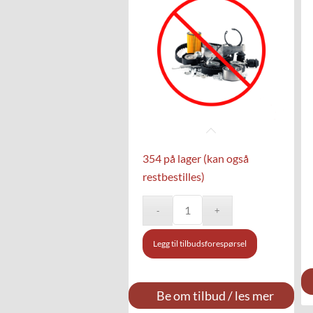
354 på lager (kan også
restbestilles)
Legg til tilbudsforespørsel
Be om tilbud / les mer