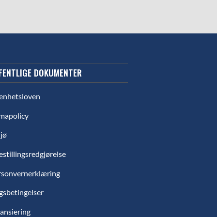
FENTLIGE DOKUMENTER
enhetsloven
mapolicy
jø
estillingsredgjørelse
rsonvernerklæring
gsbetingelser
ansiering