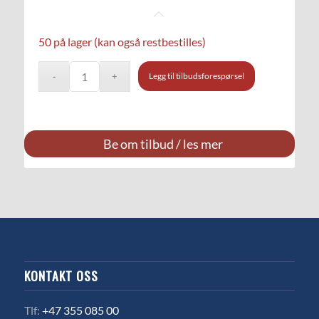
50 på lager (kan også restbestilles)
Legg til tilbudsforespørsel
Be om tilbud / les mer
KONTAKT OSS
Tlf:
+47 355 085 00