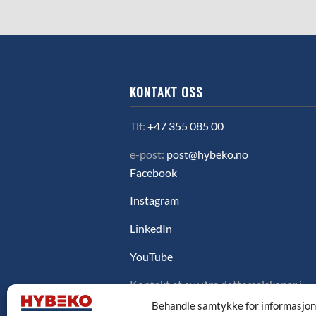
KONTAKT OSS
Tlf:
+47 355 085 00
e-post:
post@hybeko.no
Facebook
Instagram
LinkedIn
YouTube
Kontakt et av våre datterselskaper i
Sverige, Danmark eller Finland ved å
Behandle samtykke for informasjo