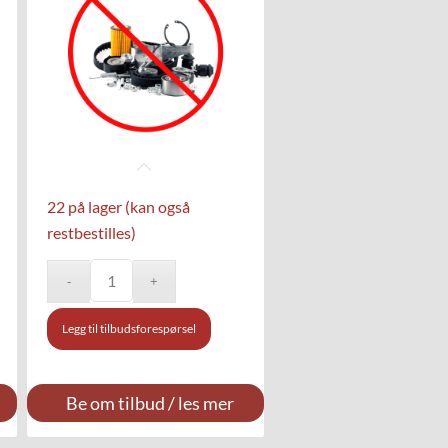
22 på lager (kan også
restbestilles)
Legg til tilbudsforespørsel
Be om tilbud / les mer