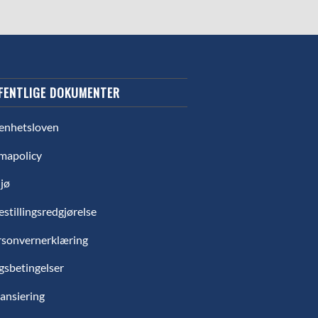
FENTLIGE DOKUMENTER
enhetsloven
mapolicy
jø
estillingsredgjørelse
rsonvernerklæring
gsbetingelser
ansiering