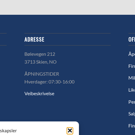
ADRESSE
OF
Bølevegen 212
Åp
3713 Skien, NO
Fir
ÅPNINGSTIDER
Mil
Hverdager: 07:30-16:00
Lik
Veibeskrivelse
Pe
Sal
Fin
nskapsler