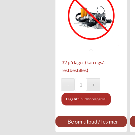
32 på lager (kan også
restbestilles)
Legg til tilbudsforespørsel
Be om tilbud / les mer