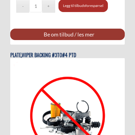
Legg til tilbudsforespørsel
Be om tilbud / les mer
PLATE,WIPER BACKING #3TO#4 PTD