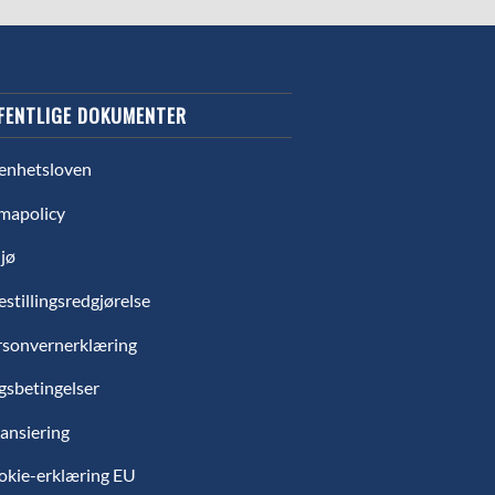
FENTLIGE DOKUMENTER
enhetsloven
mapolicy
jø
estillingsredgjørelse
rsonvernerklæring
gsbetingelser
ansiering
okie-erklæring EU