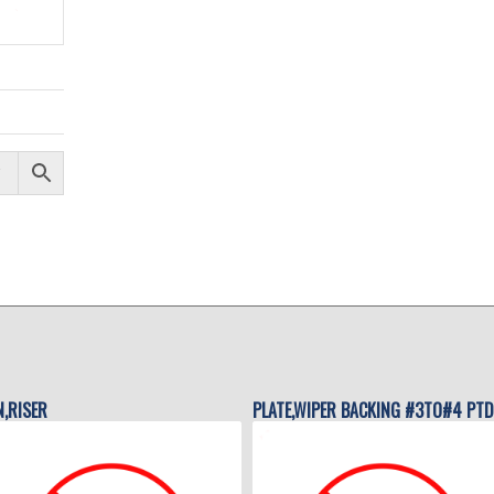
N,RISER
PLATE,WIPER BACKING #3TO#4 PTD