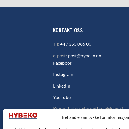
KONTAKT OSS
Tlf:
+47 355 085 00
e-post:
post@hybeko.no
Facebook
Instagram
LinkedIn
YouTube
Kontakt et av våre datterselskaper i
Sverige, Danmark eller Finland ved å
Behandle samtykke for informasjo
klikke på flagget under.