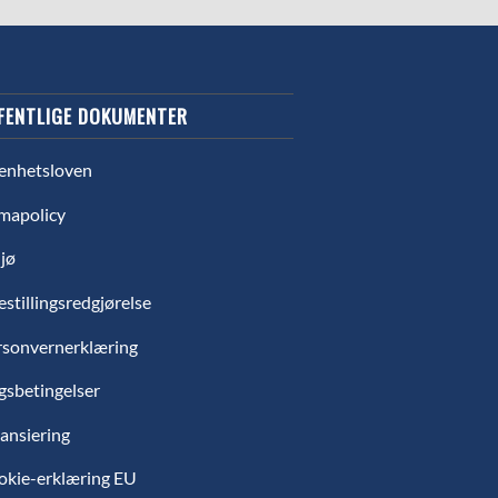
FENTLIGE DOKUMENTER
enhetsloven
mapolicy
jø
estillingsredgjørelse
rsonvernerklæring
gsbetingelser
ansiering
okie-erklæring EU