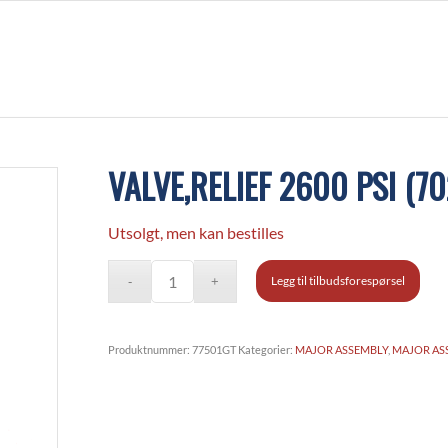
VALVE,RELIEF 2600 PSI (7
Utsolgt, men kan bestilles
Legg til tilbudsforespørsel
Produktnummer:
77501GT
Kategorier:
MAJOR ASSEMBLY
,
MAJOR AS