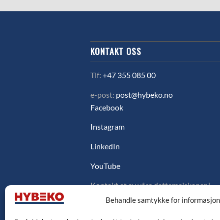
KONTAKT OSS
Tlf:
+47 355 085 00
e-post:
post@hybeko.no
Facebook
Instagram
LinkedIn
YouTube
Kontakt et av våre datterselskaper i
Sverige, Danmark eller Finland ved å
Behandle samtykke for informasjo
klikke på flagget under.