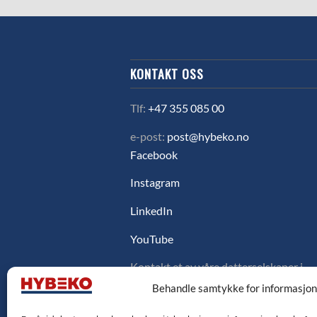
KONTAKT OSS
Tlf:
+47 355 085 00
e-post:
post@hybeko.no
Facebook
Instagram
LinkedIn
YouTube
Kontakt et av våre datterselskaper i
Sverige, Danmark eller Finland ved å
Behandle samtykke for informasjo
klikke på flagget under.