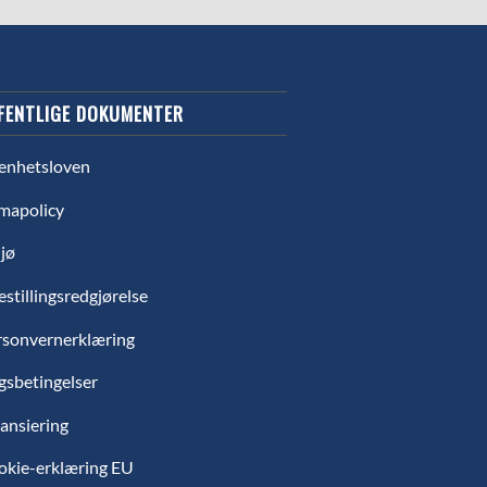
FENTLIGE DOKUMENTER
enhetsloven
mapolicy
jø
estillingsredgjørelse
rsonvernerklæring
gsbetingelser
ansiering
okie-erklæring EU