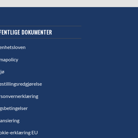
FENTLIGE DOKUMENTER
enhetsloven
mapolicy
jø
estillingsredgjørelse
rsonvernerklæring
gsbetingelser
ansiering
okie-erklæring EU