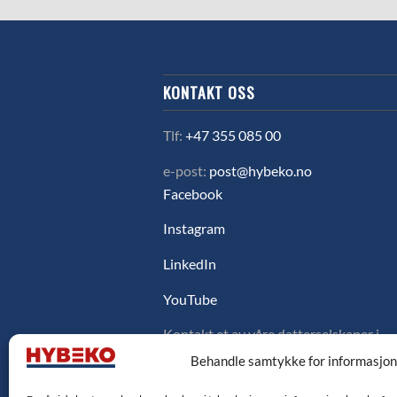
KONTAKT OSS
Tlf:
+47 355 085 00
e-post:
post@hybeko.no
Facebook
Instagram
LinkedIn
YouTube
Kontakt et av våre datterselskaper i
Sverige, Danmark eller Finland ved å
Behandle samtykke for informasjo
klikke på flagget under.