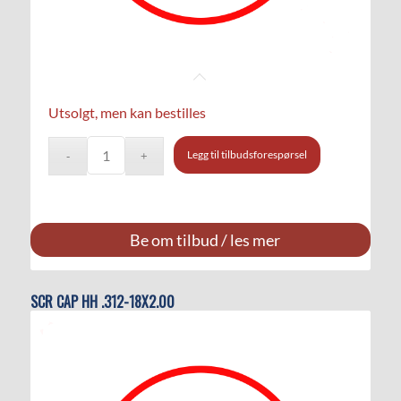
Utsolgt, men kan bestilles
Legg til tilbudsforespørsel
Be om tilbud / les mer
SCR CAP HH .312-18X2.00