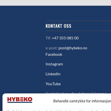
KONTAKT OSS
Tlf:
+47 355 085 00
e-post:
post@hybeko.no
Facebook
Instagram
LinkedIn
YouTube
Kontakt et av våre datterselskaper i
Sverige, Danmark eller Finland ved å
Behandle samtykke for informasjo
klikke på flagget under.