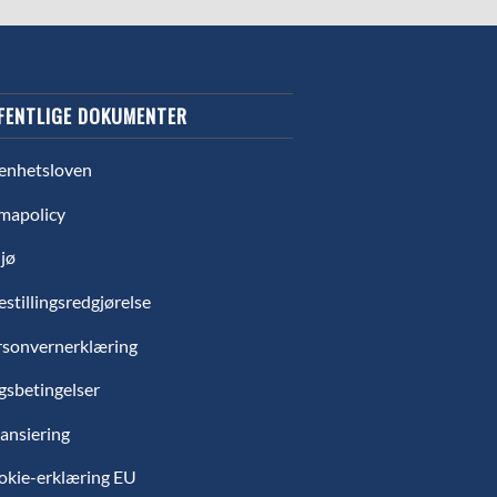
FENTLIGE DOKUMENTER
enhetsloven
mapolicy
jø
estillingsredgjørelse
rsonvernerklæring
gsbetingelser
ansiering
okie-erklæring EU