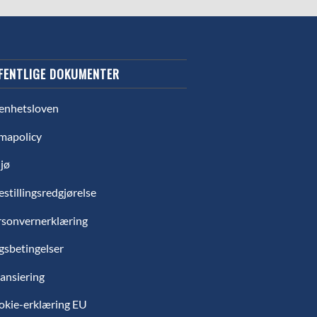
FENTLIGE DOKUMENTER
enhetsloven
mapolicy
jø
estillingsredgjørelse
rsonvernerklæring
gsbetingelser
ansiering
okie-erklæring EU