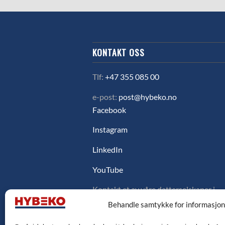
KONTAKT OSS
Tlf:
+47 355 085 00
e-post:
post@hybeko.no
Facebook
Instagram
LinkedIn
YouTube
Kontakt et av våre datterselskaper i
Sverige, Danmark eller Finland ved å
Behandle samtykke for informasjo
klikke på flagget under.