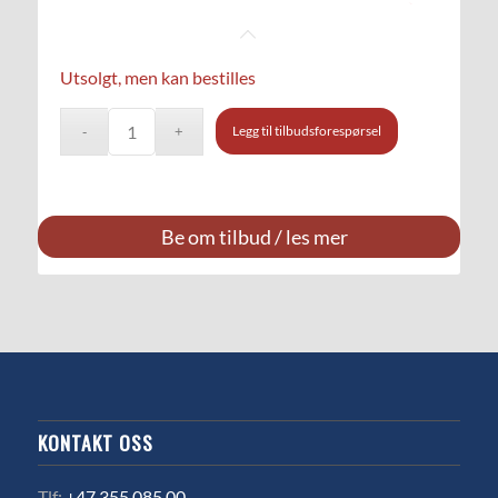
Utsolgt, men kan bestilles
Legg til tilbudsforespørsel
Be om tilbud / les mer
KONTAKT OSS
Tlf:
+47 355 085 00