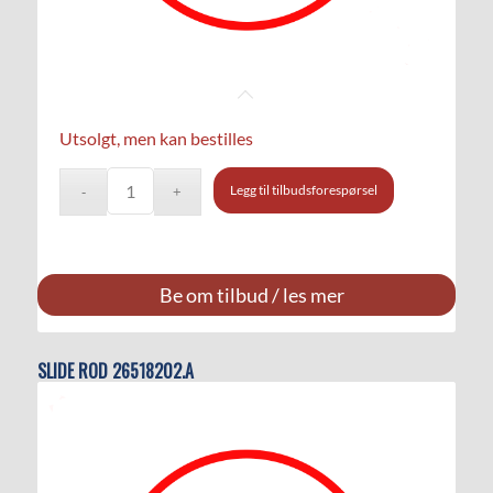
Utsolgt, men kan bestilles
Legg til tilbudsforespørsel
Be om tilbud / les mer
SLIDE ROD 26518202.A