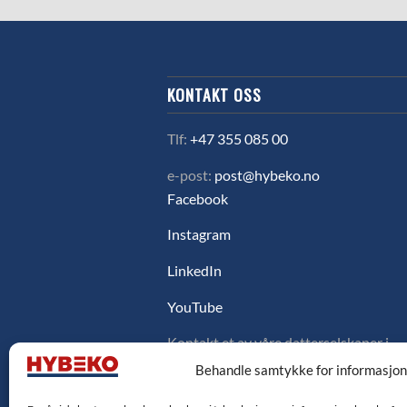
KONTAKT OSS
Tlf:
+47 355 085 00
e-post:
post@hybeko.no
Facebook
Instagram
LinkedIn
YouTube
Kontakt et av våre datterselskaper i
Sverige, Danmark eller Finland ved å
Behandle samtykke for informasjo
klikke på flagget under.