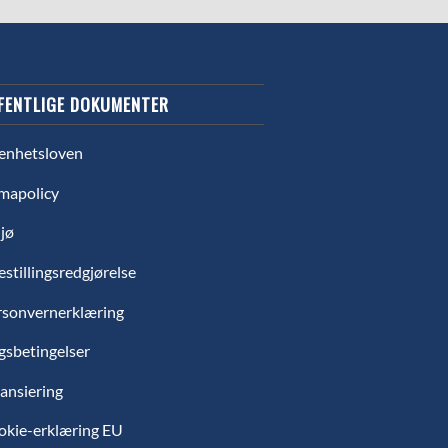
FENTLIGE DOKUMENTER
enhetsloven
mapolicy
jø
estillingsredgjørelse
rsonvernerklæring
gsbetingelser
ansiering
okie-erklæring EU