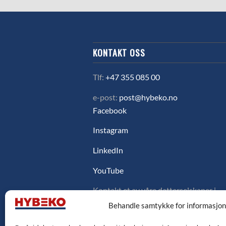
KONTAKT OSS
Tlf:
+47 355 085 00
e-post:
post@hybeko.no
Facebook
Instagram
LinkedIn
YouTube
Kontakt et av våre datterselskaper i
Sverige, Danmark eller Finland ved å
Behandle samtykke for informasjo
klikke på flagget under.