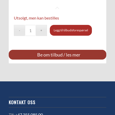
Utsolgt, men kan bestilles
Legg til tilbudsforespørsel
Be om tilbud / les mer
KONTAKT OSS
Tlf:
+47 355 085 00