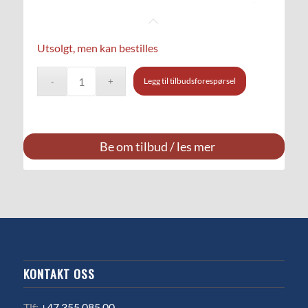
Utsolgt, men kan bestilles
Legg til tilbudsforespørsel
Be om tilbud / les mer
KONTAKT OSS
Tlf:
+47 355 085 00