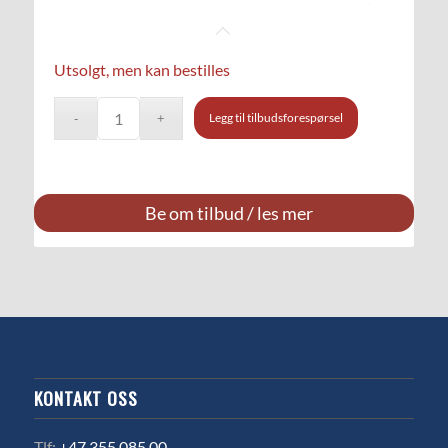
Utsolgt, men kan bestilles
Legg til tilbudsforespørsel
Be om tilbud / les mer
KONTAKT OSS
Tlf:
+47 355 085 00