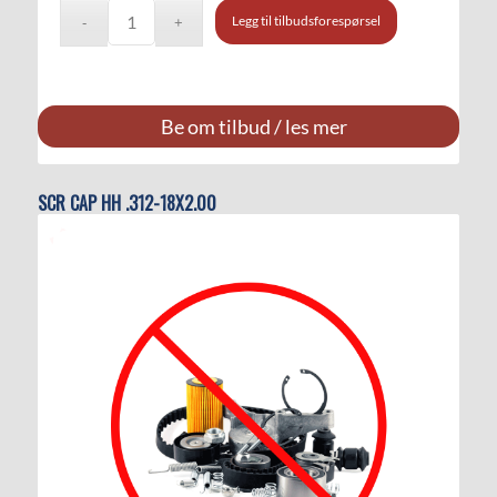
Legg til tilbudsforespørsel
Be om tilbud / les mer
SCR CAP HH .312-18X2.00