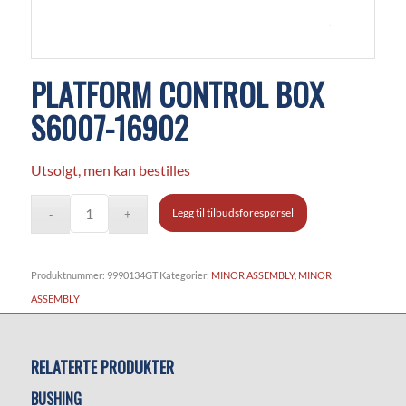
PLATFORM CONTROL BOX
S6007-16902
Utsolgt, men kan bestilles
Legg til tilbudsforespørsel
Produktnummer:
9990134GT
Kategorier:
MINOR ASSEMBLY
,
MINOR
ASSEMBLY
RELATERTE PRODUKTER
BUSHING