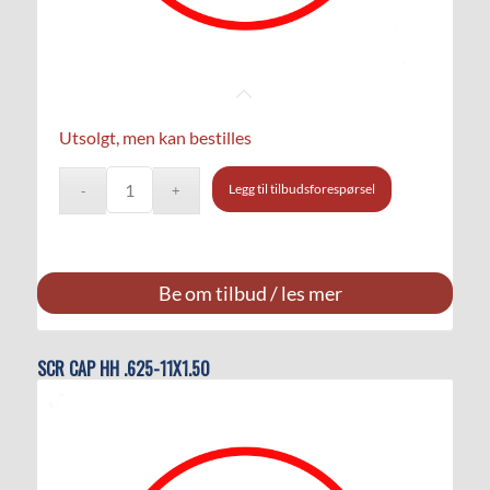
Utsolgt, men kan bestilles
Legg til tilbudsforespørsel
Be om tilbud / les mer
SCR CAP HH .625-11X1.50