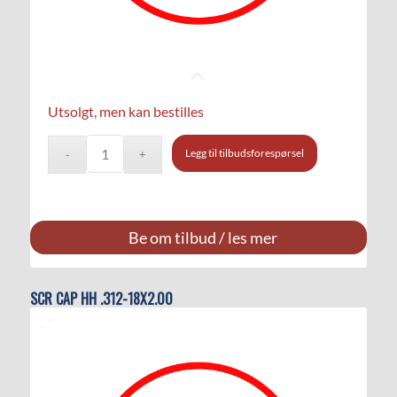
Utsolgt, men kan bestilles
Legg til tilbudsforespørsel
Be om tilbud / les mer
SCR CAP HH .312-18X2.00