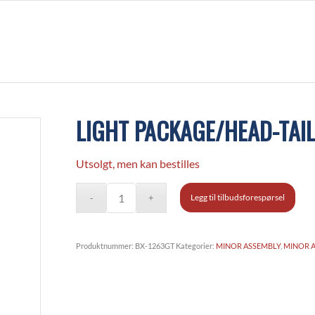
LIGHT PACKAGE/HEAD-TAIL
Utsolgt, men kan bestilles
Legg til tilbudsforespørsel
Produktnummer:
BX-1263GT
Kategorier:
MINOR ASSEMBLY
,
MINOR 