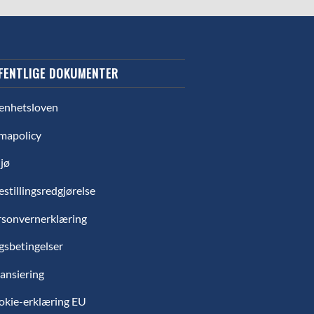
FENTLIGE DOKUMENTER
enhetsloven
mapolicy
jø
estillingsredgjørelse
rsonvernerklæring
gsbetingelser
ansiering
okie-erklæring EU