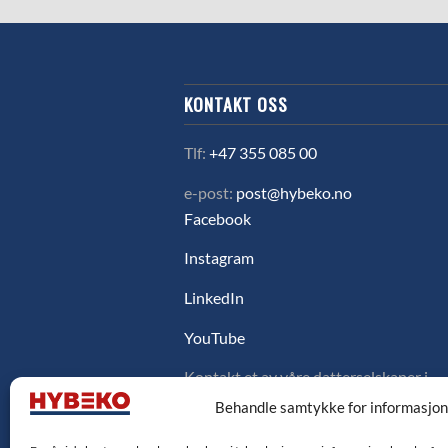
KONTAKT OSS
Tlf:
+47 355 085 00
e-post:
post@hybeko.no
Facebook
Instagram
LinkedIn
YouTube
Kontakt et av våre datterselskaper i
Sverige, Danmark eller Finland ved å
Behandle samtykke for informasjo
klikke på flagget under.