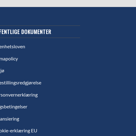
FENTLIGE DOKUMENTER
enhetsloven
mapolicy
jø
estillingsredgjørelse
rsonvernerklæring
gsbetingelser
ansiering
okie-erklæring EU