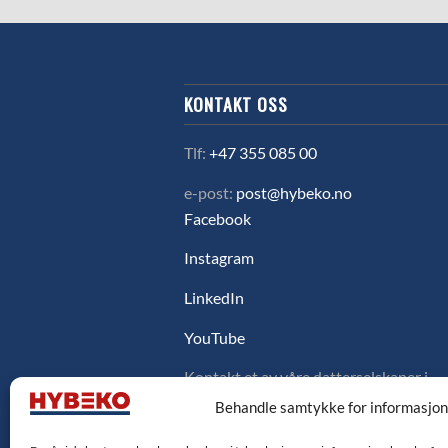
KONTAKT OSS
Tlf:
+47 355 085 00
e-post:
post@hybeko.no
Facebook
Instagram
LinkedIn
YouTube
Kontakt et av våre datterselskaper i
Sverige, Danmark eller Finland ved å
Behandle samtykke for informasjo
klikke på flagget under.