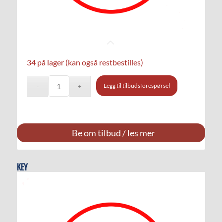
34 på lager (kan også restbestilles)
Legg til tilbudsforespørsel
Be om tilbud / les mer
KEY