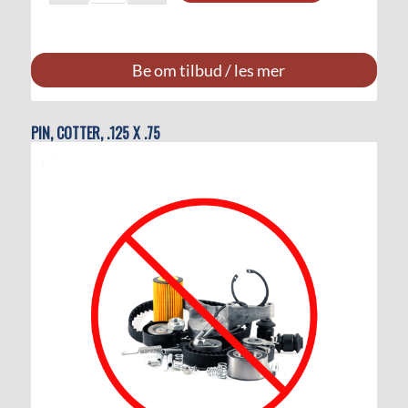
Be om tilbud / les mer
PIN, COTTER, .125 X .75