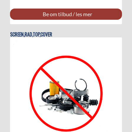
Be om tilbud / les mer
SCREEN,RAD,TOP,COVER