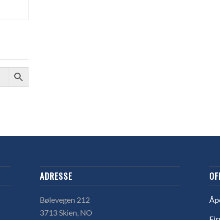
ADRESSE
OF
Bølevegen 212
Åp
3713 Skien, NO
Fir