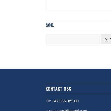
SØK.
All
KONTAKT OSS
Tlf:
+47 355 085 00
e-post:
post@hybeko.no