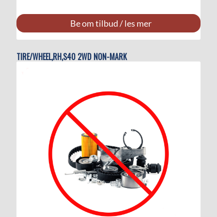
Be om tilbud / les mer
TIRE/WHEEL,RH,S40 2WD NON-MARK