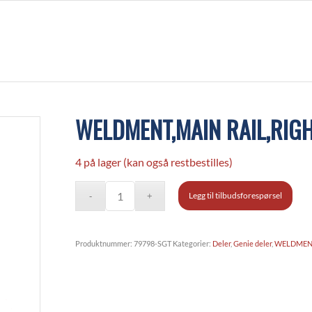
WELDMENT,MAIN RAIL,RIG
4 på lager (kan også restbestilles)
Legg til tilbudsforespørsel
Produktnummer:
79798-SGT
Kategorier:
Deler
,
Genie deler
,
WELDMENT