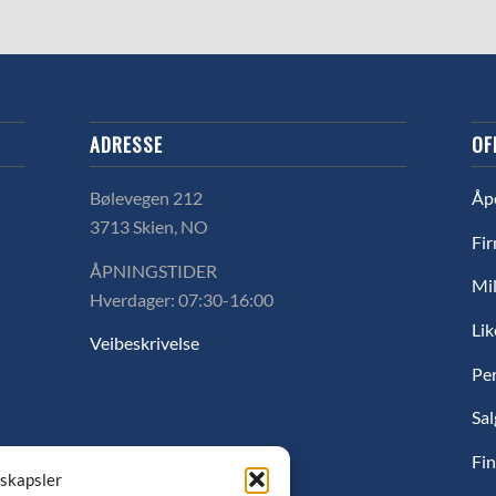
ADRESSE
OF
Bølevegen 212
Åp
3713 Skien, NO
Fir
ÅPNINGSTIDER
Mil
Hverdager: 07:30-16:00
Lik
Veibeskrivelse
Pe
Sal
Fin
nskapsler