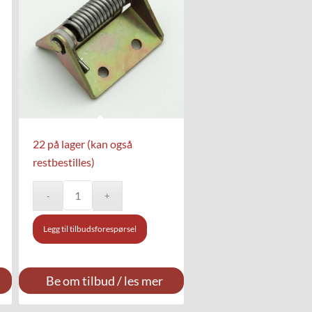
22 på lager (kan også
restbestilles)
Legg til tilbudsforespørsel
Be om tilbud / les mer