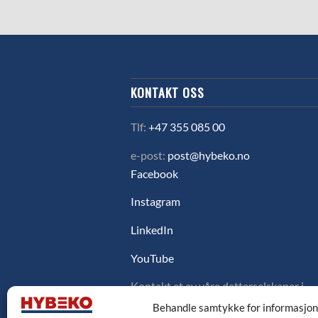
KONTAKT OSS
Tlf:
+47 355 085 00
e-post:
post@hybeko.no
Facebook
Instagram
LinkedIn
YouTube
Kontakt et av våre datterselskaper i
Sverige, Danmark eller Finland ved å
Behandle samtykke for informasjo