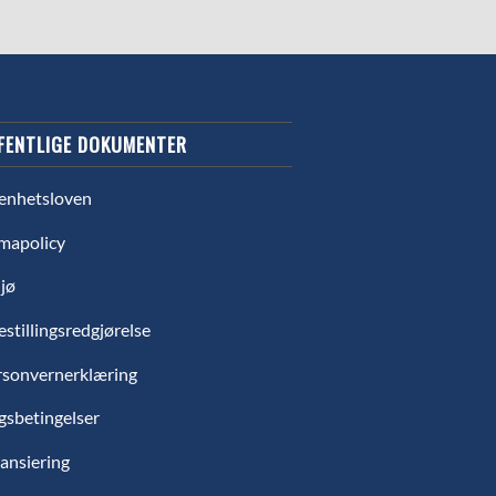
FENTLIGE DOKUMENTER
enhetsloven
mapolicy
jø
estillingsredgjørelse
rsonvernerklæring
gsbetingelser
ansiering