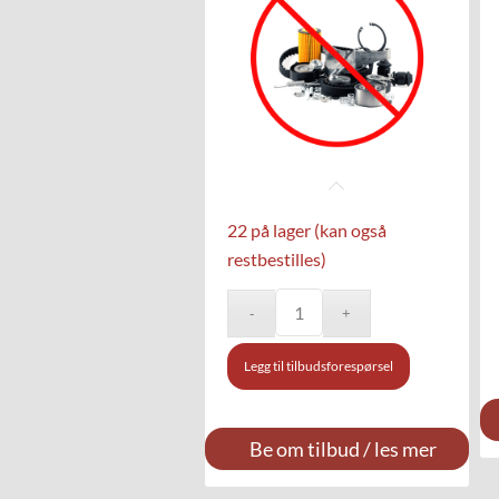
22 på lager (kan også
restbestilles)
Legg til tilbudsforespørsel
Be om tilbud / les mer