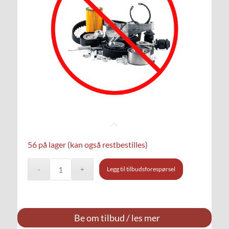
56 på lager (kan også restbestilles)
Legg til tilbudsforespørsel
Be om tilbud / les mer