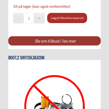
34 på lager (kan også restbestilles)
Legg til tilbudsforespørsel
Be om tilbud / les mer
BOOT,2 SWITCH,SILICON