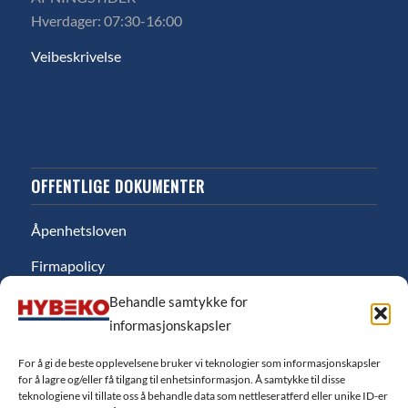
Hverdager: 07:30-16:00
Veibeskrivelse
OFFENTLIGE DOKUMENTER
Åpenhetsloven
Firmapolicy
Miljø
Behandle samtykke for
informasjonskapsler
Likestillingsredgjørelse
For å gi de beste opplevelsene bruker vi teknologier som informasjonskapsler
Personvernerklæring
for å lagre og/eller få tilgang til enhetsinformasjon. Å samtykke til disse
teknologiene vil tillate oss å behandle data som nettleseratferd eller unike ID-er