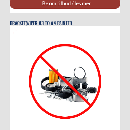
Be om tilbud / les mer
BRACKET,WIPER #3 TO #4 PAINTED