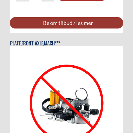
Be om tilbud / les mer
PLATE,FRONT AXLE,MACH***