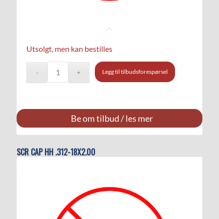
Utsolgt, men kan bestilles
Legg til tilbudsforespørsel
Be om tilbud / les mer
SCR CAP HH .312-18X2.00