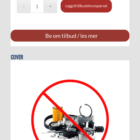
Legg til tilbudsforespørsel
Be om tilbud / les mer
COVER